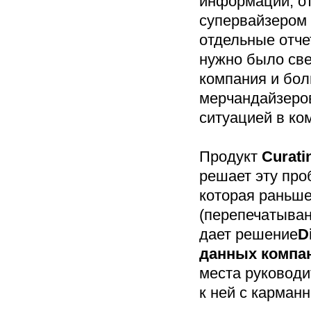
информации, о
супервайзером 
отдельные отче
нужно было све
компания и бо
мерчандайзеров
ситуацией в ко
Продукт
Curat
решает эту про
которая раньше
(перепечатыван
дает решение
D
данных компа
места руководи
к ней с карман