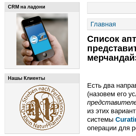
CRM на ладони
Главная
Список ап
представит
мерчандай
Нашы Клиенты
Есть два напра
(назовем его у
представител
из этих вариан
системы
Curat
операции для р