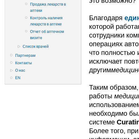
это возможно?
Продажа лекарств в
аптеки
Благодаря
еди
Контроль наличия
лекарств в аптеке
которой работ
Отчет об аптечном
сотрудники ком
визите
операциях авто
Список врачей
что полностью 
Партнерам
исключает повт
Контакты
другим
медицин
О нас
EN
Таким образом,
работы
медици
использованием
необходимо был
системе
Curati
Более того, пр