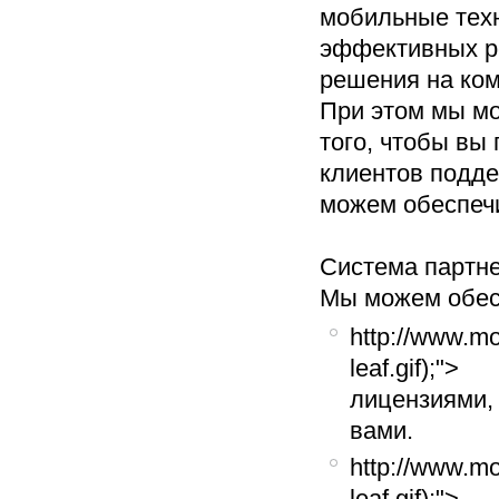
мобильные техн
эффективных ре
решения на ком
При этом мы м
того, чтобы вы
клиентов подде
можем обеспечи
Система партне
Мы можем обесп
http://www.mo
leaf.gif);">
лицензиями,
вами.
http://www.mo
leaf.gif);">