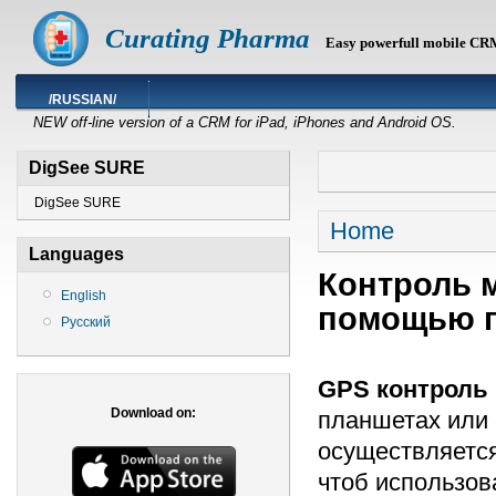
Curating Pharma
Easy powerfull mobile CR
/RUSSIAN/
NEW off-line version of a CRM for iPad, iPhones and Android OS.
DigSee SURE
DigSee SURE
Home
Languages
Контроль 
English
помощью п
Русский
GPS контроль
Download on:
планшетах или
осуществляется
чтоб использо