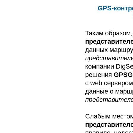
GPS-контр
Таким образом,
представител
данных
маршру
представител
компании
DigS
решения
GPSG
с web сервером
данные о маршр
представител
Слабым местом
представител
правило, недос