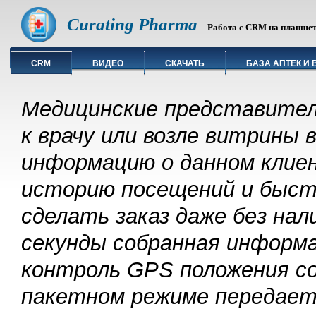
Curating Pharma
Работа с CRM на планшете
CRM
ВИДЕО
СКАЧАТЬ
БАЗА АПТЕК И 
Медицинские представител
к врачу или возле витрины
информацию о данном клие
историю посещений и быст
сделать заказ даже без на
секунды собранная информ
контроль GPS положения со
пакетном режиме передаетс