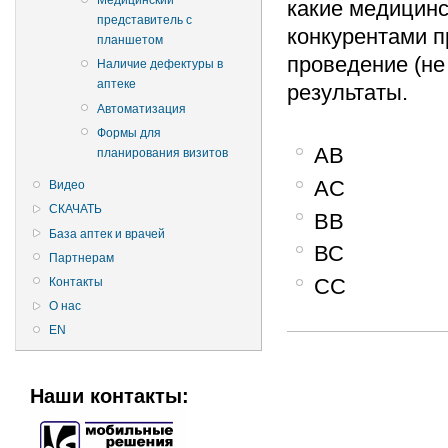
Медицинский
какие медицинс
представитель с
конкурентами п
планшетом
проведение (не
Наличие дефектуры в
аптеке
результаты.
Автоматизация
Формы для
АВ
планирования визитов
АС
Видео
СКАЧАТЬ
ВВ
База аптек и врачей
ВС
Партнерам
СС
Контакты
О нас
EN
Наши контакты: