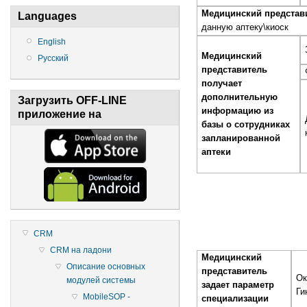
Медицинский представ
Languages
данную аптеку\киоск
English
Медицинский
Русский
представитель
получает
дополнительную
Загрузить OFF-LINE
информацию из
приложение на
базы о сотрудниках
запланированной
аптеки
CRM
CRM на ладони
Медицинский
Описание основных
представитель
Ок
модулей системы
задает параметр
Ги
MobileSOP -
специализации