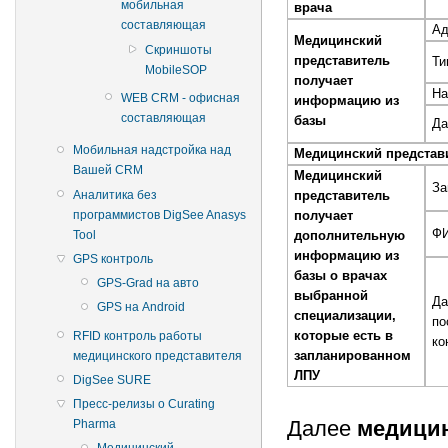
мобильная
врача
составляющая
Ад
Медицинский
Скриншоты
представитель
Ти
MobileSOP
получает
На
WEB CRM - офисная
информацию из
составляющая
базы
Да
Мобильная надстройка над
Медицинский представи
Вашей CRM
Медицинский
За
Аналитика без
представитель
программистов DigSee Anasys
получает
Ф
Tool
дополнительную
информацию из
GPS контроль
базы о врачах
GPS-Grad на авто
выбранной
Да
GPS на Android
специализации,
по
которые есть в
RFID контроль работы
ко
запланированном
медицинского представителя
ЛПУ
DigSee SURE
Пресс-релизы о Curating
Далее
медицин
Pharma